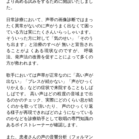
より高める試みをするために開設いたしまし
た。
日常診療において、声帯の画像診断ではまっ
たく異常がないのに声がうまく出なくて困っ
ている方は実にたくさんいらっしゃいます。
そういった方に対して「気のせい」「そのう
ち出ます」と治療のすべが 無いと宣告され
ることがよくある現状なのですが、 呼吸
法、発声法の改善を促すことによって多くの
方が救われます。
歌手においては声帯が正常なのに「高い声が
出ない」「ブレスが続かない」「声がひっく
りかえる」などの症状で来院することもしば
しばです。 高い声はどの程度の音域まで出
るのかのチェック、実際にどのくらい息が続
くのかを歌って頂いたり、 声のひっくり返
る様子が再現できればどのようになっている
のかなどを診療助手として歌唱の専門知識の
あるボイストレーナーが確認します。
また、患者さんの声の音響分析（フォルマン