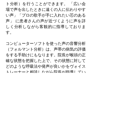
ト分析）を行うことができます。 「広い会
場で声を出したときに遠くの人に伝わりやす
い声」「プロの歌手が手に入れたい芯のある
声」 に患者さんの声が近づくように声を詳
しく分析しながら客観的に指導しておりま
す。
コンピューターソフトを使った声の音響分析
（フォルマント分析）は、声帯の病気の評価
をする手助けにもなります。院長が喉頭の正
確な状態を把握した上で、その状態に対して
どのような呼吸法や発声が良いかをヴォイス
トレーナーと相談しながら院長が指導してい
きます。
この外来は隔週で火曜日午後に行われていま
す。日程は診療カレンダーをご確認くださ
い。この外来のご予約はネットや電話での自
動予約制ではお取りできません。先ずは通常
の診療のご予約を取って頂き、通常の診療を
受けた後にクリニック内で予約を取る形とな
ります。よろしくお願いいたします。