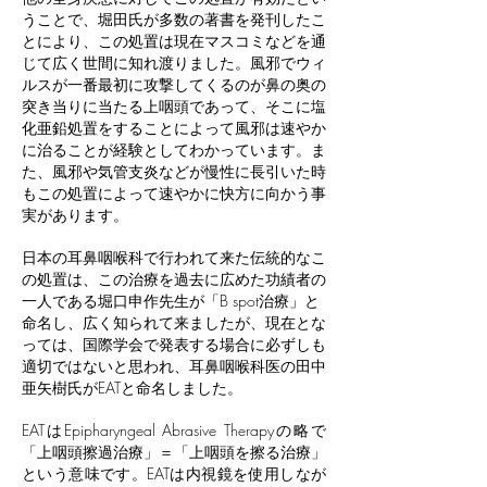
うことで、堀田氏が多数の著書を発刊したこ
とにより、この処置は現在マスコミなどを通
じて広く世間に知れ渡りました。
風邪でウィ
ルスが一番最初に攻撃してくるのが鼻の奥の
突き当りに当たる上咽頭であって、そこに塩
化亜鉛処置をすることによって風邪は速やか
に治ることが経験としてわかっています。ま
た、風邪や気管支炎などが慢性に長引いた時
もこの処置によって速やかに快方に向かう事
実があります。
日本の耳鼻咽喉科で行われて来た伝統的なこ
の処置は、この治療を過去に広めた功績者の
一人である堀口申作先生が「B spot治療」と
命名し、広く知られて来ましたが、現在とな
っては、国際学会で発表する場合に必ずしも
適切ではないと思われ、耳鼻咽喉科医の田中
亜矢樹氏がEATと命名しました。
EATはEpipharyngeal Abrasive Therapyの略で
「上咽頭擦過治療」＝「上咽頭を擦る治療」
という意味です。EATは内視鏡を使用しなが