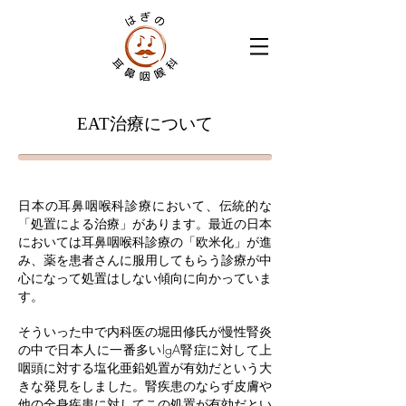
EAT治療について
日本の耳鼻咽喉科診療において、伝統的な
「処置による治療」があります。
最近の日本
においては耳鼻咽喉科診療の「欧米化」が進
み、薬を患者さんに服用してもらう診療が中
心になって処置はしない傾向に向かっていま
す。
そういった中で内科医の堀田修氏が慢性腎炎
の中で日本人に一番多いIgA腎症に対して上
咽頭に対する塩化亜鉛処置が有効だという大
きな発見をしました。
腎疾患のならず皮膚や
他の全身疾患に対してこの処置が有効だとい