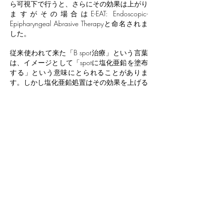
ら可視下で行うと、さらにその効果は上がり
ますがその場合はE-EAT: Endoscopic-
Epipharyngeal Abrasive Therapyと命名されま
した。
従来使われて来た「B spot治療」という言葉
は、イメージとして「spotに塩化亜鉛を塗布
する」という意味にとられることがありま
す。
しかし塩化亜鉛処置はその効果を上げる
には「綿棒または咽頭倦綿子で上咽頭粘膜を
強くしっかり擦る」ということが重要である
ということが堀田医師や田中医師の業績を中
心とした最近の知見でわかりました。
そこ
で、当院ではこの内視鏡を使用するE-EATを
基本に上咽頭処置を行っています。
EATは医師によって処置方法が異なります。
鼻から処置をした後に喉側から咽頭倦綿子を
使って「グリッと」処置をする方法が多いの
ですが、患者さんによっては喉側からの処置
を恐怖に感じる方も多いので、当院では鼻か
らの処置で十分な効果が得られる場合は喉側
からの処置は行わない方針です。